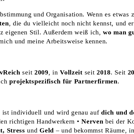
bstimmung und Organisation. Wenn es etwas zu
ten
, die du vielleicht noch nicht kennst, und 
nz eigenen Stil. Außerdem weiß ich,
wo man gu
 mich und meine Arbeitsweise kennen.
ivReich
seit
2009
, in
Vollzeit
seit
2018
. Seit
2
uch
projektspezifisch für Partnerfirmen
.
t ist individuell und wird genau auf
dich und 
en richtigen Handwerkern •
Nerven
bei der K
t, Stress
und
Geld
– und bekommst Räume, in 