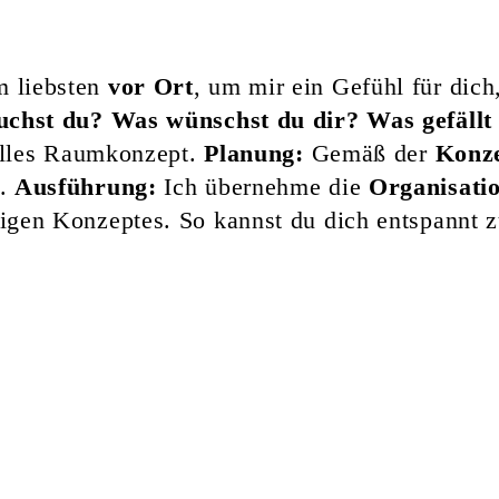
m liebsten
vor Ort
, um mir ein Gefühl für di
uchst du?
Was wünschst du dir?
Was gefällt
duelles Raumkonzept.
Planung:
Gemäß der
Konz
n.
Ausführung:
Ich übernehme die
Organisati
tigen Konzeptes. So kannst du dich entspannt 