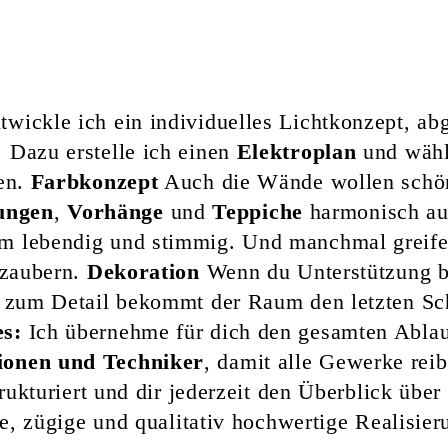
wickle ich ein individuelles Lichtkonzept, ab
l. Dazu erstelle ich einen
Elektroplan
und wähl
zen.
Farbkonzept
Auch die Wände wollen schön 
ungen
,
Vorhänge
und
Teppiche
harmonisch au
m lebendig und stimmig. Und manchmal greife 
 zaubern.
Dekoration
Wenn du Unterstützung b
 zum Detail bekommt der Raum den letzten Sch
es:
Ich übernehme für dich den gesamten Ablau
ionen und Techniker
, damit alle Gewerke reib
trukturiert und dir jederzeit den Überblick über
te, zügige und qualitativ hochwertige Realisier