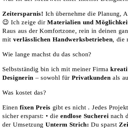
Zeitersparnis!
Ich übernehme die Planung, A
😉 Ich zeige dir
Materialien und Möglichkei
Raus aus der Komfortzone, rein in deinen ga
mit
verlässlichen Handwerksbetrieben
, die
Wie lange machst du das schon?
Selbstständig bin ich mit meiner Firma
kreat
Designerin
– sowohl für
Privatkunden
als a
Was kostet das?
Einen
fixen Preis
gibt es nicht . Jedes Projek
sicher ersparst: • die
endlose Sucherei
nach d
der Umsetzung
Unterm Strich:
Du sparst
Zei