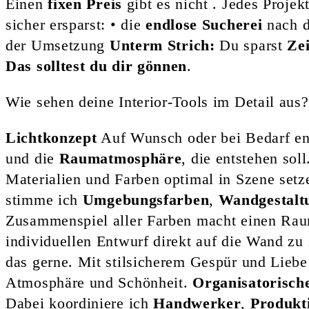
Einen
fixen Preis
gibt es nicht . Jedes Projek
sicher ersparst: • die
endlose Sucherei
nach d
der Umsetzung
Unterm Strich:
Du sparst
Zei
Das solltest du dir gönnen
.
Wie sehen deine Interior-Tools im Detail aus?
Lichtkonzept
Auf Wunsch oder bei Bedarf ent
und die
Raumatmosphäre
, die entstehen sol
Materialien und Farben optimal in Szene set
stimme ich
Umgebungsfarben
,
Wandgestalt
Zusammenspiel aller Farben macht einen Rau
individuellen Entwurf direkt auf die Wand zu
das gerne. Mit stilsicherem Gespür und Liebe
Atmosphäre und Schönheit.
Organisatorisch
Dabei koordiniere ich
Handwerker
,
Produkt