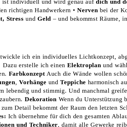
t ist individuell und wird genau auf
dich und 
en richtigen Handwerkern •
Nerven
bei der K
t, Stress
und
Geld
– und bekommst Räume, in 
wickle ich ein individuelles Lichtkonzept, ab
l. Dazu erstelle ich einen
Elektroplan
und wähl
zen.
Farbkonzept
Auch die Wände wollen schön 
ungen
,
Vorhänge
und
Teppiche
harmonisch au
m lebendig und stimmig. Und manchmal greife 
 zaubern.
Dekoration
Wenn du Unterstützung b
 zum Detail bekommt der Raum den letzten Sch
es:
Ich übernehme für dich den gesamten Ablau
ionen und Techniker
, damit alle Gewerke reib