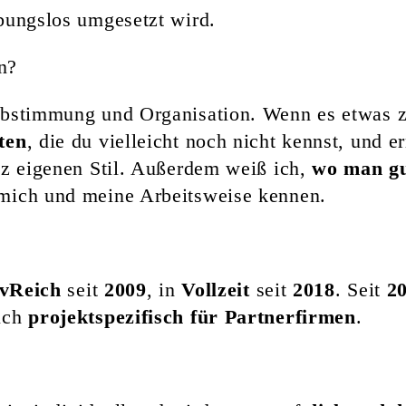
ibungslos umgesetzt wird.
n?
bstimmung und Organisation. Wenn es etwas zu
ten
, die du vielleicht noch nicht kennst, und 
nz eigenen Stil. Außerdem weiß ich,
wo man gu
 mich und meine Arbeitsweise kennen.
ivReich
seit
2009
, in
Vollzeit
seit
2018
. Seit
2
uch
projektspezifisch für Partnerfirmen
.